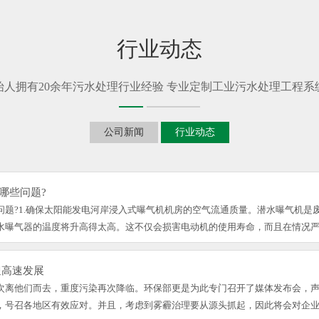
行业动态
始人拥有20余年污水处理行业经验 专业定制工业污水处理工程系
公司新闻
行业动态
哪些问题?
问题?1.确保太阳能发电河岸浸入式曝气机机房的空气流通质量。潜水曝气机是
曝气器的温度将升高得太高。这不仅会损害电动机的使用寿命，而且在情况严重
迎高速发展
次离他们而去，重度污染再次降临。环保部更是为此专门召开了媒体发布会，
号召各地区有效应对。并且，考虑到雾霾治理要从源头抓起，因此将会对企业减